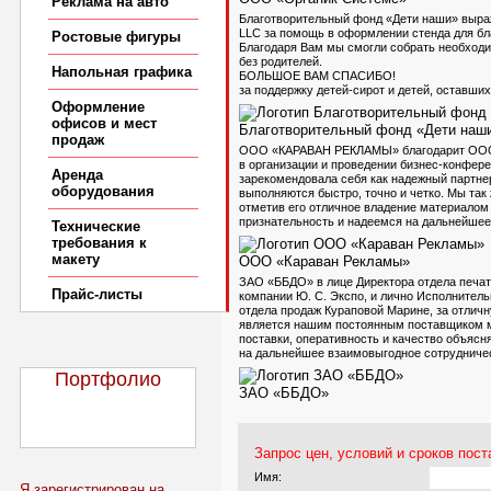
Реклама на авто
Благотворительный фонд «Дети наши» выр
LLC за помощь в оформлении стенда для бл
Ростовые фигуры
Благодаря Вам мы смогли собрать необход
без родителей.
Напольная графика
БОЛЬШОЕ ВАМ СПАСИБО!
за поддержку
детей-сирот
и детей, оставших
Оформление
офисов и мест
Благотворительный фонд «Дети наш
продаж
ООО «КАРАВАН РЕКЛАМЫ» благодарит О
в организации и проведении
бизнес-конфер
Аренда
зарекомендовала себя как надежный партнер
оборудования
выполняются быстро, точно и четко. Мы та
отметив его отличное владение материалом
признательность и надеемся на дальнейшее
Технические
требования к
макету
ООО «Караван Рекламы»
ЗАО «ББДО» в лице Директора отдела печат
Прайс-листы
компании Ю. С. Экспо, и лично Исполнитель
отдела продаж Кураповой Марине, за отличн
является нашим постоянным поставщиком м
поставки, оперативность и качество объяс
на дальнейшее взаимовыгодное сотрудниче
Портфолио
ЗАО «ББДО»
Запрос цен, условий и сроков пост
Имя:
Я зарегистрирован на