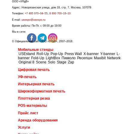
ООО «УРдВ»
Адрес:
Новорязанская улица, дом 18, стр. 7
,
Москва
,
107078
Телефон:
+7 495 970–04–55
,
8 800 700–18–10
E-mail:
usexpo@usexpo.ru
Время работы:
Пн-Пт, c 09:00 до 19:00
Мы в сети:
© Официальный сайт ООО «УРдВ», 2007–2018
Мобильные стенды
USEstand
Roll-Up
Pop-Up
Press Wall
X-banner
Y-banner
L-
banner
Fold-Up
LightBox
Пикколо
Ресепшн
Maxibit
Network
Original 8
Scene
Solo
Stage
Zap
Цифровая печать
УФ-печать
Интерьерная печать
Широкоформатная печать
Плоттерная резка
РОS-материалы
Прайс лист
Аренда оборудования
Услуги