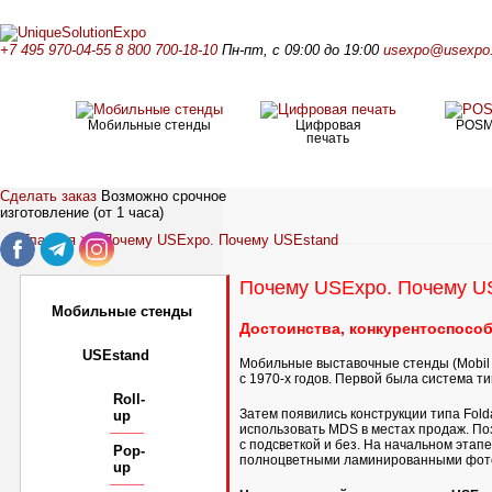
+7 495 970-04-55
8 800 700-18-10
Пн-пт, с 09:00 до 19:00
usexpo@usexpo.
Мобильные стенды
Цифровая
POS
печать
Сделать заказ
Возможно срочное
изготовление (от 1 часа)
Главная
>>
Почему USExpo. Почему USEstand
Почему USExpo. Почему U
Мобильные стенды
Достоинства, конкурентоспосо
USEstand
Мобильные выставочные стенды (Mobil 
с 1970-х годов. Первой была система т
Roll-
Затем появились конструкции типа Fold
up
использовать MDS в местах продаж. По
с подсветкой и без. На начальном этап
Pop-
полноцветными ламинированными фото
up