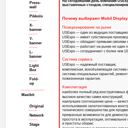
На сегодняшний день компания USEx
Press-
выставочных стендов, специализирова
wall
Pikkolo
Почему выбирают Mobil Display
X-
Позиционирование на рынке
banner
USExpo — один из ведущих поставщико
USExpo — имеет собственную производ
Y-
USExpo — обладает прямыми связями 
banner
USExpo — работает на рынке не один г
USExpo — сотрудничает с более чем 1
L-
banner
Система сервиса
USExpo — надежный поставщик;
Light
комплексная, всеобъемлющая система с
Box
система специальных гарантий, ремонт
пожизненная гарантия.
Fold-
up
Комплектация
наиболее полный ряд конструктивных 
Maxibit
высокое качество самих конструкций;
наилучшее соотношение цена — качест
Original
использование запатентованных констр
технического совершенства для продви
прекрасные возможности для демонстр
Network
простота в эксплуатации, оптимальное
и простоты сборки;
Stage