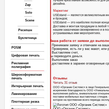
лучшие креативные возможности для ре
дизайна.
Zap
Маркетинг
Solo
USEstand — является великолепным инс
и брэндов;
Scene
USEstand — это наиболее полная конце
Доставка и монтаж продукции в любой т
нашим заказчикам своевременно и в по
Ресепшн
устраиваемых ими мероприятиях.
Буклетница
Наша работа от заявки до выполн
1
Принимаем заявку и отвечаем на ваш
POSM
2
Проверяем, есть ли у вас макет, или 
3
Выставляем счет,
Цифровая печать
вы переводите деньги.
4
Выполняем заказ
Рекламная
и доставляем в заранее оговоренные ср
полиграфия
Широкоформатная
Отзывы
печать
Читать 31 отзыв
Интерьерная печать
ООО «Органик Системс» в лице Генерально
искреннюю благодарность ООО «Уникальные
Ламинирование
выполнение работы, внимательное отношен
поставки мобильных выставочных стендов. 
которое на протяжении всего периода экспл
Плоттерная резка
ООО «Органик Системс»