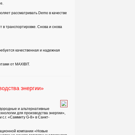
e.
оляет рассматривать Demo в качестве
 в транспортировке. Снова и снова
ребуется качественная и надежная
тами от MAXIBIT.
водства энергии»
одородные и альтернативные
хнологии для производства энергии»,
с.г. «Саммиту G-8» в Санкт-
вационной компании «Новые