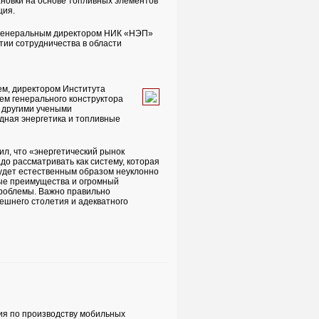
новки на основе топливных элементов
ция.
с генеральным директором НИК «НЭП»
тии сотрудничества в области
ем, директором Института
ем генерального конструктора
и другими учеными
дная энергетика и топливные
тил, что «энергетический рынок
адо рассматривать как систему, которая
 будет естественным образом неуклонно
ные преимущества и огромный
проблемы. Важно правильно
ешнего столетия и адекватного
ия по производству мобильных