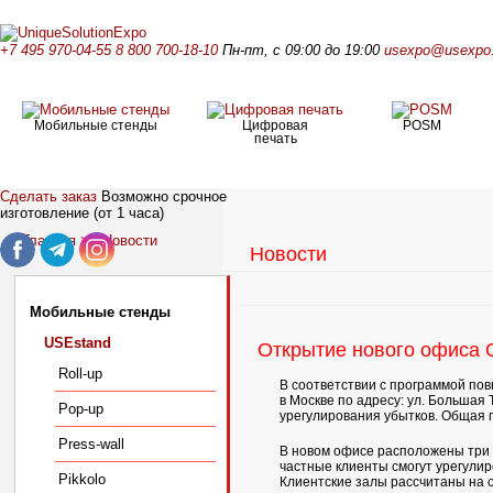
+7 495 970-04-55
8 800 700-18-10
Пн-пт, с 09:00 до 19:00
usexpo@usexpo.
Мобильные стенды
Цифровая
POSM
печать
Сделать заказ
Возможно срочное
изготовление (от 1 часа)
Главная
>>
Новости
Новости
Мобильные стенды
USEstand
Открытие нового офиса
Roll-up
В соответствии с программой по
в Москве по адресу: ул. Большая 
Pop-up
урегулирования убытков. Общая п
Press-wall
В новом офисе расположены три б
частные клиенты смогут урегулир
Pikkolo
Клиентские залы рассчитаны на о