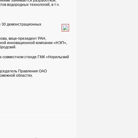
иями занимается разработкой,
в водородных технологий, в т.ч.
е 30 демонстрационных
ова, вице-президент РАН,
ьной инновационной компании «НЭП»,
бродский.
а совместном стенде ГМК «Норильский
едседатель Правления ОАО
 смежной областях.