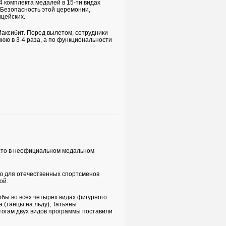
4 комплекта медалей в 15-ти видах
. Безопасность этой церемонии,
ицейских.
аксибит. Перед вылетом, сотрудники
юю в 3-4 раза, а по функциональности
есто в неофициальном медальном
ю для отечественных спортсменов
ой.
бы во всех четырех видах фигурного
 (танцы на льду), Татьяны
тогам двух видов программы поставили