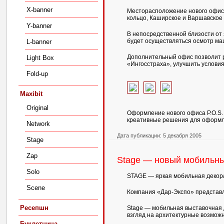
X-banner
Месторасположение нового офиса
кольцо, Каширское и Варшавское 
Y-banner
В непосредственной близости от
будет осуществляться осмотр ма
L-banner
Дополнительный офис позволит р
Light Box
«Ингосстраха», улучшить условия
Fold-up
Maxibit
Original
Оформление нового офиса P.O.S.
креативные решения для оформле
Network
Дата публикации: 5 декабря 2005
Stage
Zap
Stage — новый мобильны
Solo
STAGE — яркая мобильная декор
Scene
Компания «Дар-Экспо» представл
Ресепшн
Stage — мобильная выставочная
взгляд на архитектурные возмож
Буклетница