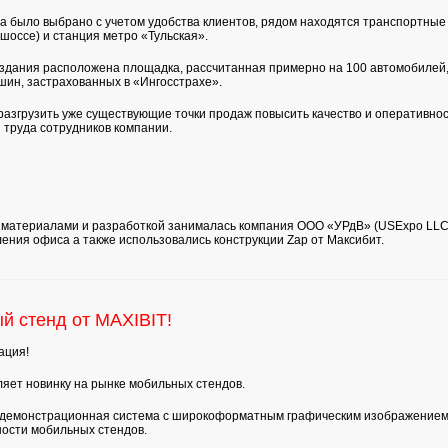
 было выбрано с учетом удобства клиентов, рядом находятся транспортные 
шоссе) и станция метро «Тульская».
 здания расположена площадка, рассчитанная примерно на 100 автомобилей,
шин, застрахованных в «Ингосстрахе».
азгрузить уже существующие точки продаж повысить качество и оперативно
 труда сотрудников компании.
 материалами и разработкой занималась компания ООО «УРдВ» (USExpo LLC
ния офиса а также использовались конструкции Zap от Максибит.
й стенд от MAXIBIT!
ация!
яет новинку на рынке мобильных стендов.
 демонстрационная система с широкоформатным графическим изображением н
ности мобильных стендов.