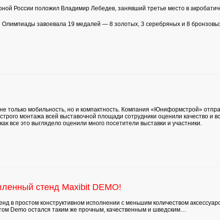
орной России положил Владимир Лебедев, занявший третье место в акробати
й Олимпиады завоевала 19 медалей — 8 золотых, 3 серебряных и 8 бронзовы
 не только мобильность, но и компактность. Компания «Юниформстрой» отпра
строго монтажа всей выставочной площади сотрудники оценили качество и в
как все это выглядело оценили много посетители выставки и участники.
вленный стенд Maxibit DEMO!
д в простом конструктивном исполнении с меньшим количеством аксессуар
том Demo остался таким же прочным, качественным и шведским…