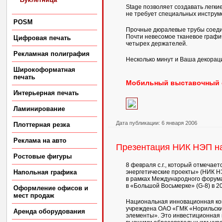
Stage позволяет создавать легки
не требует специальных инструмен
POSM
Прочные дюралевые трубы соедин
Почти невесомое тканевое графи
Цифровая печать
четырех держателей.
Рекламная полиграфия
Несколько минут и Ваша декораци
Широкоформатная
печать
Мобильный выставочный ст
Интерьерная печать
Ламинирование
Дата публикации: 6 января 2006
Плоттерная резка
Реклама на авто
Презентация НИК НЭП на
Ростовые фигуры
8 февраля с.г., который отмечае
энергетические проекты» (НИК Н
Напольная графика
в рамках Международного форума
в «Большой Восьмерке» (G-8) в 20
Оформление офисов и
мест продаж
Национальная инновационная ко
учреждена ОАО «ГМК «Норильский
Аренда оборудования
элементы». Это инвестиционная 