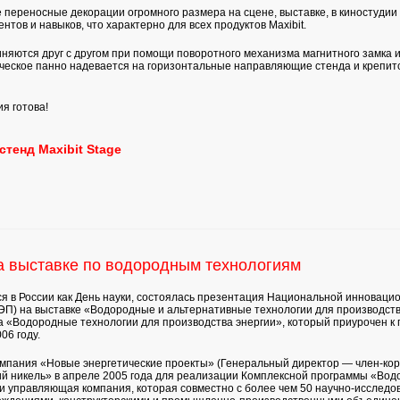
е переносные декорации огромного размера на сцене, выставке, в киностудии
тов и навыков, что характерно для всех продуктов Maxibit.
яются друг с другом при помощи поворотного механизма магнитного замка 
ческое панно надевается на горизонтальные направляющие стенда и крепит
я готова!
енд Maxibit Stage
 выставке по водородным технологиям
тся в России как День науки, состоялась презентация Национальной инновац
ЭП) на выставке «Водородные и альтернативные технологии для производств
 «Водородные технологии для производства энергии», который приурочен к 
06 году.
мпания «Новые энергетические проекты» (Генеральный директор — член-кор
 никель» в апреле 2005 года для реализации Комплексной программы «Вод
и управляющая компания, которая совместно с более чем 50 научно-исследо