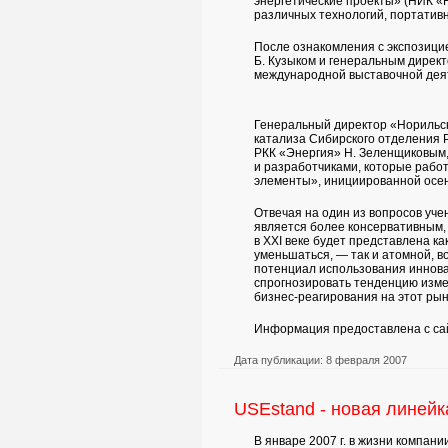
энергетические проекты» (НИК «
различных технологий, портативн
После ознакомления с экспозици
Б. Кузыком и генеральным директ
международной выставочной деят
Генеральный директор «Норильск
катализа Сибирского отделения 
РКК «Энергия» Н. Зеленщиковым,
и разработчиками, которые рабо
элементы», инициированной осен
Отвечая на один из вопросов учен
является более консервативным, ч
в XXI веке будет представлена ка
уменьшаться, — так и атомной, 
потенциал использования иннова
спрогнозировать тенденцию изме
бизнес-реагирования на этот рын
Информация предоставлена с с
Дата публикации: 8 февраля 2007
USEstand - новая линей
В январе 2007 г. в жизни компа