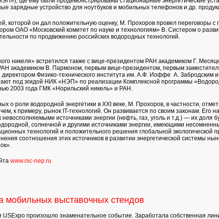
НЭП»), где ему были продемонстрированы стационарные энергетические уста
ые зарядные устройство для ноутбуков и мобильных телефонов и др. продук
ей, которой он дал положительную оценку, М. Прохоров провел переговоры 
ором ОАО «Московский комитет по науке и технологиям» В. Систером о разви
ельности по продвижению российских водородных технологий.
ого никеля» встретился также с вице-президентом РАН академиком Г. Месяц
РАН академиком В. Пармоном, первым вице-президентом, первым заместител
 директором Физико-технического института им. А.Ф. Иоффе А. Забродским 
тают под эгидой НИК «НЭП» по реализации Комплексной программы «Водоро
ью 2003 года ГМК «Норильский никель» и РАН.
ых о роли водородной энергетики в XXI веке, М. Прохоров, в частности, отме
ем, к примеру, рынок IT-технологий. Он развивается по своим законам. Его н
к невосполняемыми источниками энергии (нефть, газ, уголь и т.д.) — их доля
водородной, солнечной и другими источниками энергии, имеющими несомнен
ционных технологий и положительного решения глобальной экологической 
нения соотношения этих источников в развитии энергетической системы нын
ок».
айта
www.nic-nep.ru
ка мобильных выставочных стендов
нии USExpo произошло знаменательное событие. Заработала собственная лин