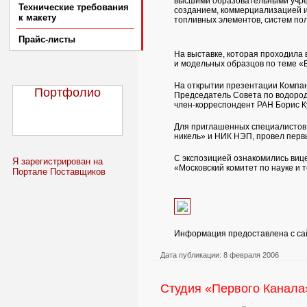
высшими образовательными учре
Технические требования
созданием, коммерциализацией и
к макету
топливных элементов, систем пол
Прайс-листы
На выставке, которая проходила
и модельных образцов по теме «
На открытии презентации Компан
Портфолио
Председатель Совета по водород
член-корреспондент РАН Борис К
Для приглашенных специалистов 
никель» и НИК НЭП, провел перв
С экспозицией ознакомились виц
Я зарегистрирован на
«Московский комитет по науке и 
Портале Поставщиков
Информация предоставлена с с
Дата публикации: 8 февраля 2006
Студия «Первого Канала