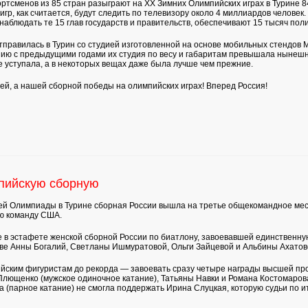
ортсменов из 85 стран разыграют на ХХ Зимних Олимпийских играх в Турине 8
игр, как считается, будут следить по телевизору около 4 миллиардов человек
 наблюдать те 15 глав государств и правительств, обеспечивают 15 тысяч пол
правилась в Турин со студией изготовленной на основе мобильных стендов М
нию с предыдущими годами их студия по весу и габаритам превышала нынешн
не уступала, а в некоторых вещах даже была лучше чем прежние.
й, а нашей сборной победы на олимпийских играх! Вперед Россия!
пийскую сборную
ней Олимпиады в Турине сборная России вышла на третье общекомандное м
ию команду США.
 в эстафете женской сборной России по биатлону, завоевавшей единственну
таве Анны Богалий, Светланы Ишмуратовой, Ольги Зайцевой и Альбины Ахатов
ийским фигуристам до рекорда — завоевать сразу четыре награды высшей про
Плющенко (мужское одиночное катание), Татьяны Навки и Романа Костомарова
 (парное катание) не смогла поддержать Ирина Слуцкая, которую судьи по и