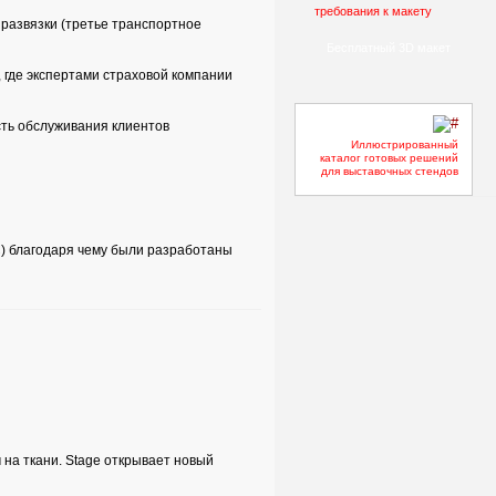
требования к макету
развязки (третье транспортное
Бесплатный 3D макет
 где экспертами страховой компании
сть обслуживания клиентов
Иллюстрированный
каталог готовых решений
для выставочных стендов
) благодаря чему были разработаны
а ткани. Stage открывает новый