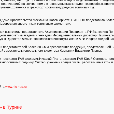
ждениями, конструкторскими и промышленно-производственными объединен
 реализацией на внутреннем и внешнем рынках конкурентоспособных продукто
учения, хранения и транспортировки водородного топлива и т.д.
 в Доме Правительства Москвы на Новом Арбате, НИК НЭП представила боле
Водородная энергетика и топливные элементы».
ии выступили: представитель Администрации Президента РФ Екатерина Поп
ной энергетике академик Геннадий Месяц, генеральный директор Национал
узык, директор Физико-технического института имени А. Ф. Иоффе Андрей За
и представителей более 30 СМИ презентацию продукции, представленной н
ый заместитель генерального директора Компании Владимир Пивнюк.
е-президент РАН академик Николай Платэ, академик РАН Юрий Семенов, пр
технологиям» Владимир Систер, ученые и специалисты, работающие в этой и
айта
www.nic-nep.ru
» в Турине