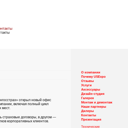
нтакты
О компании
Почему USExpo
Отзывы
Услуги
Аксессуары
Дизайн-студия
Галерея
Ингосстрах» открыл новый офис
Монтаж и демонтаж
компании, включая полный цикл
Наши партнеры
 мест.
Дилеры
Контакты
ь страховые договоры, в другом —
Презентация
тков корпоративных клиентов.
Технические