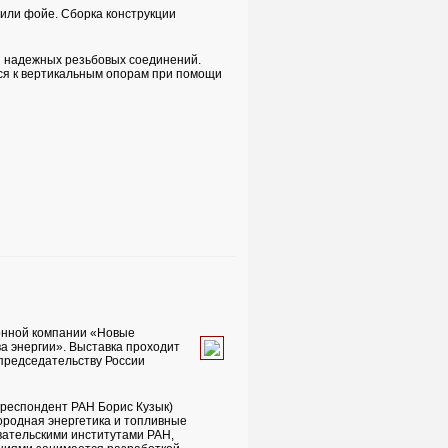
 или фойе. Сборка конструкции
и надежных резьбовых соединений.
ся к вертикальным опорам при помощи
ионной компании «Новые
а энергии». Выставка проходит
председательству России
респондент РАН Борис Кузык)
ородная энергетика и топливные
вательскими институтами РАН,