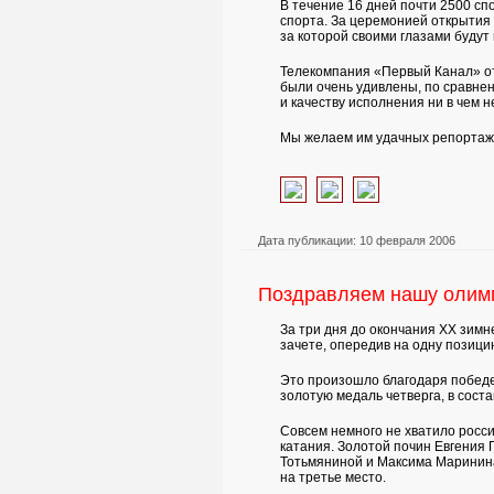
В течение 16 дней почти 2500 сп
спорта. За церемонией открытия 
за которой своими глазами будут
Телекомпания «Первый Канал» от
были очень удивлены, по сравне
и качеству исполнения ни в чем 
Мы желаем им удачных репортаже
Дата публикации: 10 февраля 2006
Поздравляем нашу олим
За три дня до окончания ХХ зим
зачете, опередив на одну позиц
Это произошло благодаря победе
золотую медаль четверга, в сос
Совсем немного не хватило росс
катания. Золотой почин Евгения 
Тотьмяниной и Максима Маринина
на третье место.