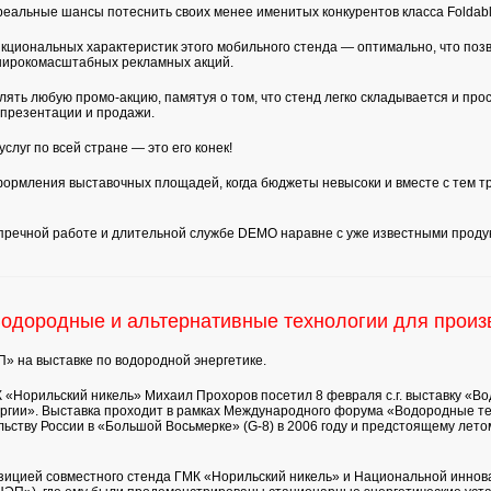
реальные шансы потеснить своих менее именитых конкурентов класса Foldabl
циональных характеристик этого мобильного стенда — оптимально, что позв
широкомасштабных рекламных акций.
ь любую промо-акцию, памятуя о том, что стенд легко складывается и прост
презентации и продажи.
услуг по всей стране — это его конек!
формления выставочных площадей, когда бюджеты невысоки и вместе с тем т
пречной работе и длительной службе DEMO наравне с уже известными продук
одородные и альтернативные технологии для произ
 на выставке по водородной энергетике.
«Норильский никель» Михаил Прохоров посетил 8 февраля с.г. выставку «В
ергии». Выставка проходит в рамках Международного форума «Водородные те
ьству России в «Большой Восьмерке» (G-8) в 2006 году и предстоящему летом 
озицией совместного стенда ГМК «Норильский никель» и Национальной инно